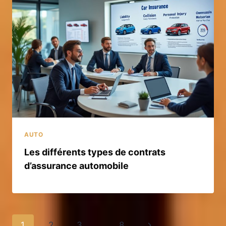
AUTO
Les différents types de contrats
d’assurance automobile
Navigation
Page
1
2
3
…
8