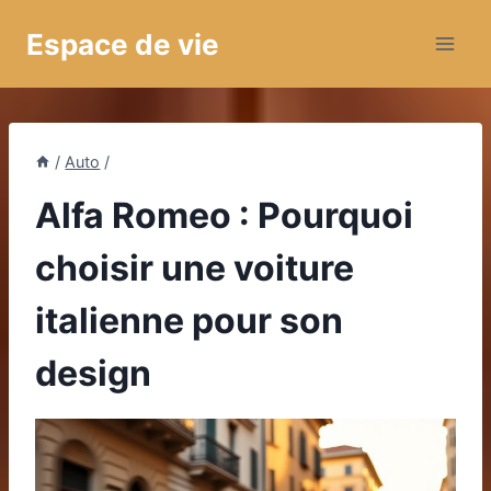
Aller
Espace de vie
au
contenu
/
Auto
/
Alfa Romeo : Pourquoi
choisir une voiture
italienne pour son
design