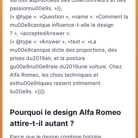
surtout aupru00e8s des collectionneurs et des
passionnu00e9s. »}},
{« @type »: »Question », »name »: »Comment la
mu00e9canique influence-t-elle le design
? », »acceptedAnswer »:
{« @type »: »Answer », »text »: »La
mu00e9canique dicte des proportions, des
prises du2019air, et la posture
gu00e9nu00e9rale du2019une voiture. Chez
Alfa Romeo, les choix techniques et
esthu00e9tiques restent intimement
liu00e9s. »}}]}
Pourquoi le design Alfa Romeo
attire-t-il autant ?
Parce que le design combine histoire,