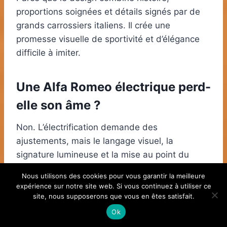
proportions soignées et détails signés par de
grands carrossiers italiens. Il crée une
promesse visuelle de sportivité et d’élégance
difficile à imiter.
Une Alfa Romeo électrique perd-
elle son âme ?
Non. L’électrification demande des
ajustements, mais le langage visuel, la
signature lumineuse et la mise au point du
comportement routier permettent de préserver
Nous utilisons des cookies pour vous garantir la meilleure
l’émotion de conduite.
expérience sur notre site web. Si vous continuez à utiliser ce
site, nous supposerons que vous en êtes satisfait.
Ok
Est-ce qu’une Alfa Romeo garde