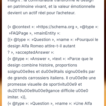
Insight : la communauté transforme le design
en patrimoine vivant, et la valeur émotionnelle
devient un actif réel pour l’acheteur.
{« @context »: »https://schema.org », »@type »:
»FAQPage », »mainEntity »:
[{« @type »: »Question », »name »: »Pourquoi le
design Alfa Romeo attire-t-il autant
? », »acceptedAnswer »:
{« @type »: »Answer », »text »: »Parce que le
design combine histoire, proportions
soignu00e9es et du00e9tails signu00e9s par
de grands carrossiers italiens. Il cru00e9e une
promesse visuelle de sportivitu00e9 et
du2019u00e9lu00e9gance difficile u00e0
imiter. »}},
{« @type »: »Question », »name »: »Une Alfa