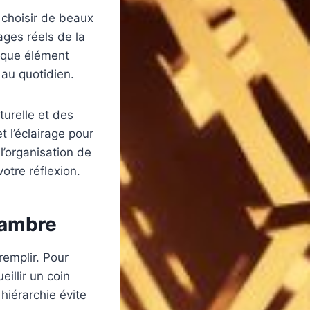
 choisir de beaux
ages réels de la
haque élément
 au quotidien.
turelle et des
t l’éclairage pour
l’organisation de
otre réflexion.
hambre
remplir. Pour
eillir un coin
hiérarchie évite