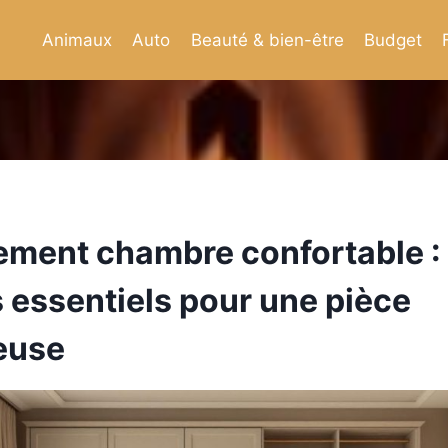
Animaux
Auto
Beauté & bien-être
Budget
ent chambre confortable :
 essentiels pour une pièce
euse