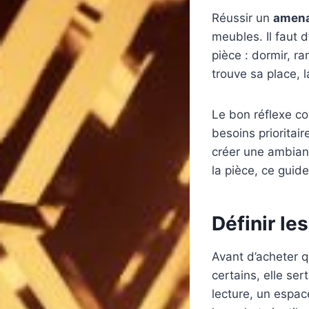
Réussir un
amena
meubles. Il faut d
pièce : dormir, r
trouve sa place, 
Le bon réflexe con
besoins prioritair
créer une ambianc
la pièce, ce guid
Définir le
Avant d’acheter qu
certains, elle ser
lecture, un espa