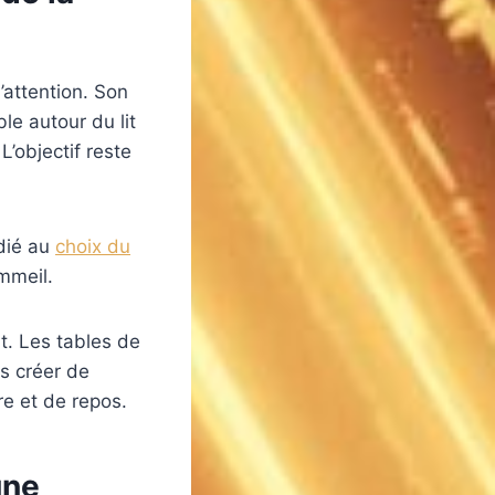
’attention. Son
le autour du lit
L’objectif reste
édié au
choix du
mmeil.
t. Les tables de
ns créer de
re et de repos.
une