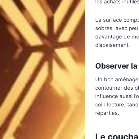
les achats inutil
La surface compt
sobres, avec peu
davantage de modu
d’apaisement.
Observer la 
Un bon aménagemen
contourner des o
influence aussi l
coin lecture, ta
réparties.
Le coucha