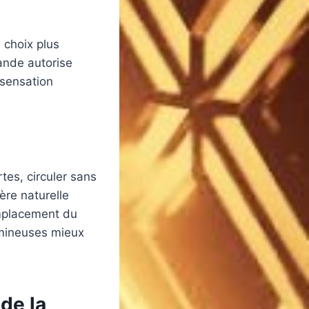
 choix plus
ande autorise
 sensation
tes, circuler sans
ère naturelle
’emplacement du
umineuses mieux
de la