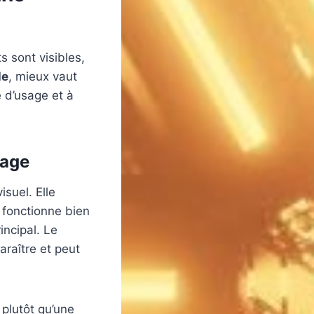
 sont visibles,
le
, mieux vaut
e d’usage et à
rage
suel. Elle
 fonctionne bien
ncipal. Le
araître et peut
 plutôt qu’une