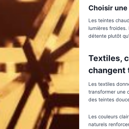
Choisir une
Les teintes chau
lumières froides.
détente plutôt qu’
Textiles, 
changent 
Les textiles donn
transformer une 
des teintes douc
Les couleurs clai
naturels renforce