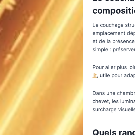
compositi
Le couchage struc
emplacement dépen
et de la présence 
simple : préserver
Pour aller plus l
lit
, utile pour ad
Dans une chambre 
chevet, les lumin
surcharge visuell
Quels ran