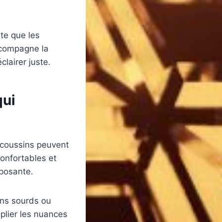
te que les
ccompagne la
clairer juste.
qui
t coussins peuvent
onfortables et
eposante.
ons sourds ou
iplier les nuances