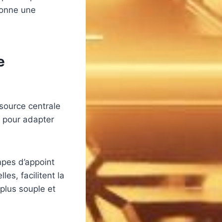
donne une
e
 source centrale
e pour adapter
mpes d’appoint
es, facilitent la
 plus souple et