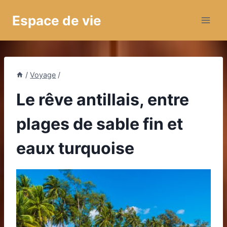
Aller
Espace de vie
au
contenu
/
Voyage
/
Le rêve antillais, entre
plages de sable fin et
eaux turquoise