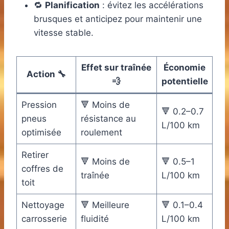
🔁
Planification
: évitez les accélérations
brusques et anticipez pour maintenir une
vitesse stable.
Effet sur traînée
Économie
Action 🔧
💨
potentielle
Pression
🔻 Moins de
🔻 0.2–0.7
pneus
résistance au
L/100 km
optimisée
roulement
Retirer
🔻 Moins de
🔻 0.5–1
coffres de
traînée
L/100 km
toit
Nettoyage
🔻 Meilleure
🔻 0.1–0.4
carrosserie
fluidité
L/100 km