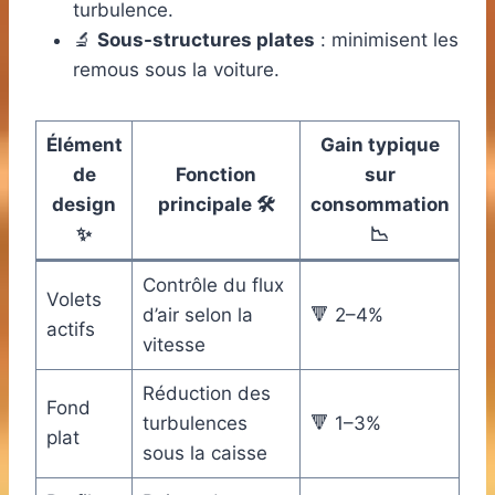
turbulence.
🔬
Sous-structures plates
: minimisent les
remous sous la voiture.
Élément
Gain typique
de
Fonction
sur
design
principale 🛠️
consommation
✨
📉
Contrôle du flux
Volets
d’air selon la
🔻 2–4%
actifs
vitesse
Réduction des
Fond
turbulences
🔻 1–3%
plat
sous la caisse