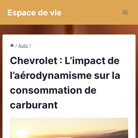
Aller
Espace de vie
au
contenu
/
Auto
/
Chevrolet : L’impact de
l’aérodynamisme sur la
consommation de
carburant