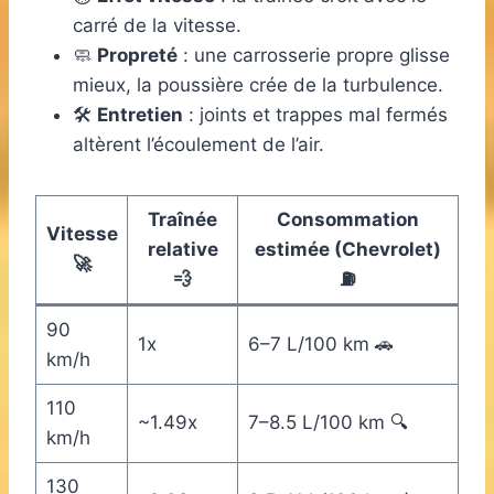
carré de la vitesse.
🧼
Propreté
: une carrosserie propre glisse
mieux, la poussière crée de la turbulence.
🛠️
Entretien
: joints et trappes mal fermés
altèrent l’écoulement de l’air.
Traînée
Consommation
Vitesse
relative
estimée (Chevrolet)
🚀
💨
⛽
90
1x
6–7 L/100 km 🚗
km/h
110
~1.49x
7–8.5 L/100 km 🔍
km/h
130