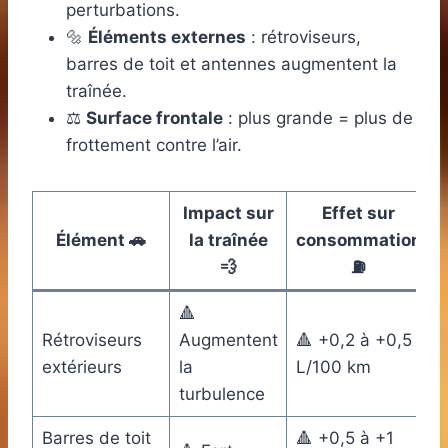
perturbations.
🔩
Éléments externes
: rétroviseurs,
barres de toit et antennes augmentent la
traînée.
⚖️
Surface frontale
: plus grande = plus de
frottement contre l’air.
Impact sur
Effet sur
Élément 🚗
la traînée
consommation
💨
⛽
🔺
Rétroviseurs
Augmentent
🔺 +0,2 à +0,5
extérieurs
la
L/100 km
turbulence
Barres de toit
🔺 +0,5 à +1