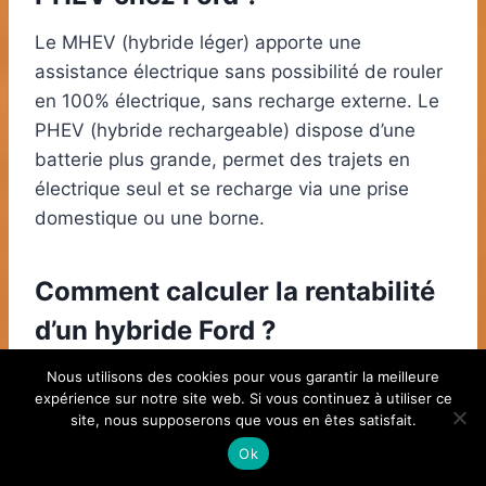
Le MHEV (hybride léger) apporte une
assistance électrique sans possibilité de rouler
en 100% électrique, sans recharge externe. Le
PHEV (hybride rechargeable) dispose d’une
batterie plus grande, permet des trajets en
électrique seul et se recharge via une prise
domestique ou une borne.
Comment calculer la rentabilité
d’un hybride Ford ?
Estimez vos trajets quotidiens, l’accès à la
Nous utilisons des cookies pour vous garantir la meilleure
expérience sur notre site web. Si vous continuez à utiliser ce
recharge et comparez le coût total de
site, nous supposerons que vous en êtes satisfait.
possession (achat, aides, entretien,
Ok
consommation). Les gains sont maximisés si la