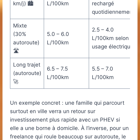
km/j) 🏙️
L/100km
rechargé
quotidiennement
Mixte
2.5 – 4.0
(30%
5.0 – 6.0
L/100km selon
autoroute)
L/100km
usage électrique
🛣️
Long trajet
6.5 – 7.5
5.5 – 7.0
(autoroute)
L/100km
L/100km
🚀
Un exemple concret : une famille qui parcourt
surtout en ville verra un retour sur
investissement plus rapide avec un PHEV si
elle a une borne à domicile. À l’inverse, pour un
freelance qui roule beaucoup sur autoroute, le