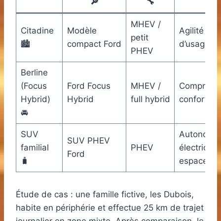
🔎
🔧
MHEV /
Citadine
Modèle
Agilité et 
petit
🏙️
compact Ford
d’usage
PHEV
Berline
(Focus
Ford Focus
MHEV /
Compromi
Hybrid)
Hybrid
full hybrid
confort/p
🚘
SUV
Autonomi
SUV PHEV
familial
PHEV
électrique 
Ford
🧳
espace
Étude de cas : une famille fictive, les Dubois,
habite en périphérie et effectue 25 km de trajet