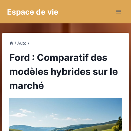
Aller
Espace de vie
au
contenu
/
Auto
/
Ford : Comparatif des
modèles hybrides sur le
marché