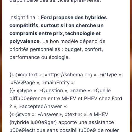
disponibilité des services après-vente.
Insight final :
Ford propose des hybrides
compétitifs, surtout si l’on cherche un
compromis entre prix, technologie et
polyvalence
. Le bon modèle dépend de
priorités personnelles : budget, confort,
performance ou écologie.
{« @context »: »https://schema.org », »@type »:
»FAQPage », »mainEntity »:
[{« @type »: »Question », »name »: »Quelle
diffu00e9rence entre MHEV et PHEV chez Ford
? », »acceptedAnswer »:
{« @type »: »Answer », »text »: »Le MHEV
(hybride lu00e9ger) apporte une assistance
u00e9lectrique sans possibilitu00e9 de rouler