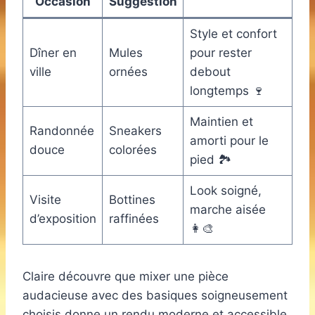
Occasion
Suggestion
Style et confort
Dîner en
Mules
pour rester
ville
ornées
debout
longtemps 🍷
Maintien et
Randonnée
Sneakers
amorti pour le
douce
colorées
pied 🏞️
Look soigné,
Visite
Bottines
marche aisée
d’exposition
raffinées
👩‍🎨
Claire découvre que mixer une pièce
audacieuse avec des basiques soigneusement
choisis donne un rendu moderne et accessible.