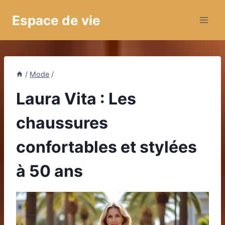
Aller
Espace de vie
au
contenu
/
Mode
/
Laura Vita : Les
chaussures
confortables et stylées
à 50 ans