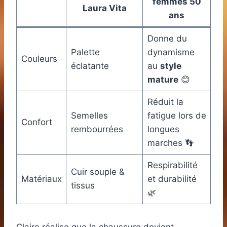
femmes 50
Laura Vita
ans
Donne du
Palette
dynamisme
Couleurs
éclatante
au
style
mature
😊
Réduit la
Semelles
fatigue lors de
Confort
rembourrées
longues
marches 👣
Respirabilité
Cuir souple &
Matériaux
et durabilité
tissus
🌿