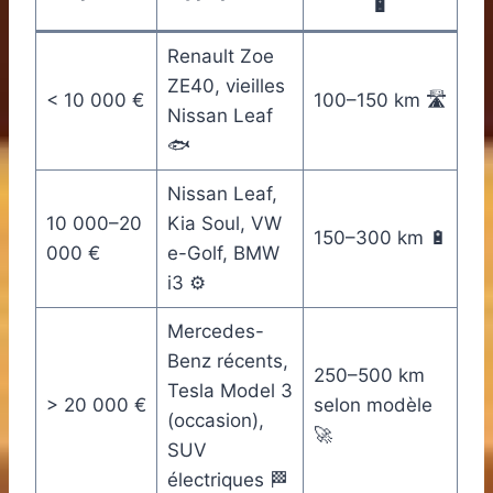
🔋
Renault Zoe
ZE40, vieilles
< 10 000 €
100–150 km 🛣️
Nissan Leaf
🐟
Nissan Leaf,
10 000–20
Kia Soul, VW
150–300 km 🔋
000 €
e-Golf, BMW
i3 ⚙️
Mercedes-
Benz récents,
250–500 km
Tesla Model 3
> 20 000 €
selon modèle
(occasion),
🚀
SUV
électriques 🏁