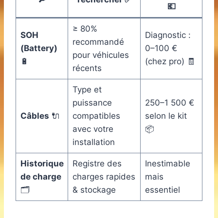
💶
≥ 80%
SOH
Diagnostic :
recommandé
(Battery)
0–100 €
pour véhicules
🔋
(chez pro) 🧾
récents
Type et
puissance
250–1 500 €
Câbles
🔌
compatibles
selon le kit
avec votre
📦
installation
Historique
Registre des
Inestimable
de charge
charges rapides
mais
🗂️
& stockage
essentiel