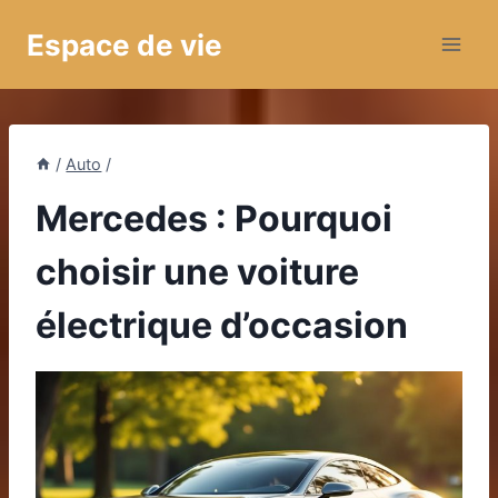
Aller
Espace de vie
au
contenu
/
Auto
/
Mercedes : Pourquoi
choisir une voiture
électrique d’occasion