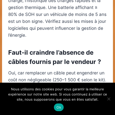
charge, l’historique des charges rapides et la
gestion thermique. Une batterie affichant ≥
80% de SOH sur un véhicule de moins de 5 ans
est un bon signe. Vérifiez aussi les mises à jour
logicielles qui peuvent influencer la gestion de
l’énergie.
Faut-il craindre l’absence de
câbles fournis par le vendeur ?
Oui, car remplacer un câble peut engendrer un
coût non négligeable (250–1 500 € selon le kit).
Assurez-vous de la présence d’au moins un
Nous utilisons des cookies pour vous garantir la meilleure
câble domestique compatible et vérifiez le type
expérience sur notre site web. Si vous continuez à utiliser ce
site, nous supposerons que vous en êtes satisfait.
de prise (Type 2, prise domestique EF, etc.).
Négociez le prix si des accessoires manquent.
Ok