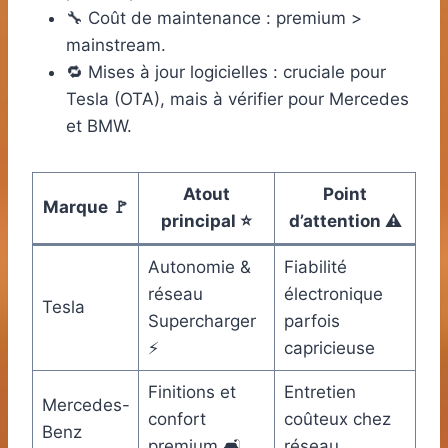
🔧 Coût de maintenance : premium >
mainstream.
🔁 Mises à jour logicielles : cruciale pour
Tesla (OTA), mais à vérifier pour Mercedes
et BMW.
Atout
Point
Marque 🚩
principal ⭐
d’attention ⚠️
Autonomie &
Fiabilité
réseau
électronique
Tesla
Supercharger
parfois
⚡
capricieuse
Finitions et
Entretien
Mercedes-
confort
coûteux chez
Benz
premium 🛋️
réseau