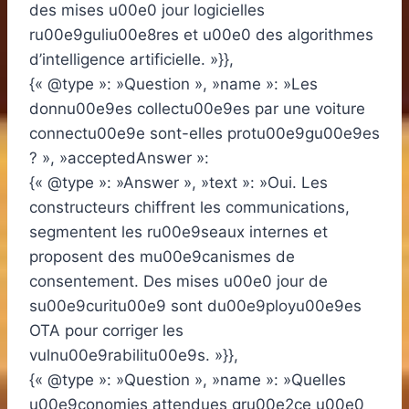
des mises u00e0 jour logicielles
ru00e9guliu00e8res et u00e0 des algorithmes
d’intelligence artificielle. »}},
{« @type »: »Question », »name »: »Les
donnu00e9es collectu00e9es par une voiture
connectu00e9e sont-elles protu00e9gu00e9es
? », »acceptedAnswer »:
{« @type »: »Answer », »text »: »Oui. Les
constructeurs chiffrent les communications,
segmentent les ru00e9seaux internes et
proposent des mu00e9canismes de
consentement. Des mises u00e0 jour de
su00e9curitu00e9 sont du00e9ployu00e9es
OTA pour corriger les
vulnu00e9rabilitu00e9s. »}},
{« @type »: »Question », »name »: »Quelles
u00e9conomies attendues gru00e2ce u00e0