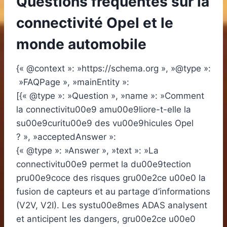
Questions fréquentes sur la
connectivité Opel et le
monde automobile
{« @context »: »https://schema.org », »@type »:
»FAQPage », »mainEntity »:
[{« @type »: »Question », »name »: »Comment
la connectivitu00e9 amu00e9liore-t-elle la
su00e9curitu00e9 des vu00e9hicules Opel
? », »acceptedAnswer »:
{« @type »: »Answer », »text »: »La
connectivitu00e9 permet la du00e9tection
pru00e9coce des risques gru00e2ce u00e0 la
fusion de capteurs et au partage d’informations
(V2V, V2I). Les systu00e8mes ADAS analysent
et anticipent les dangers, gru00e2ce u00e0