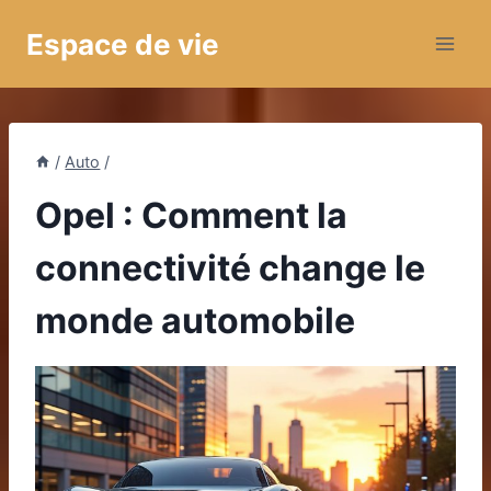
Aller
Espace de vie
au
contenu
/
Auto
/
Opel : Comment la
connectivité change le
monde automobile