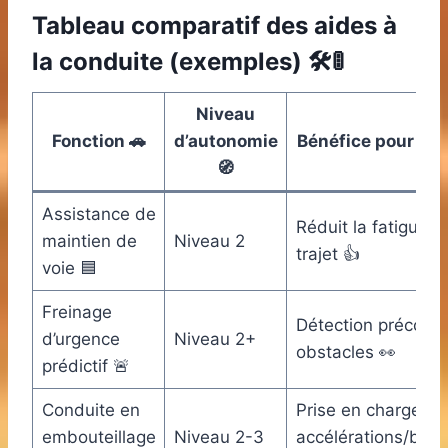
Tableau comparatif des aides à
la conduite (exemples) 🛠️🚦
Niveau
Fonction 🚗
d’autonomie
Bénéfice pour l’u
🧭
Assistance de
Réduit la fatigue s
maintien de
Niveau 2
trajet 👍
voie 🟦
Freinage
Détection précoce
d’urgence
Niveau 2+
obstacles 👀
prédictif 🚨
Conduite en
Prise en charge de
embouteillage
Niveau 2-3
accélérations/brus