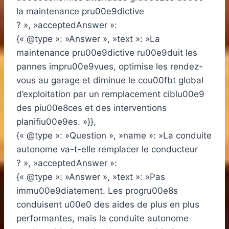
la maintenance pru00e9dictive
? », »acceptedAnswer »:
{« @type »: »Answer », »text »: »La
maintenance pru00e9dictive ru00e9duit les
pannes impru00e9vues, optimise les rendez-
vous au garage et diminue le cou00fbt global
d’exploitation par un remplacement ciblu00e9
des piu00e8ces et des interventions
planifiu00e9es. »}},
{« @type »: »Question », »name »: »La conduite
autonome va-t-elle remplacer le conducteur
? », »acceptedAnswer »:
{« @type »: »Answer », »text »: »Pas
immu00e9diatement. Les progru00e8s
conduisent u00e0 des aides de plus en plus
performantes, mais la conduite autonome