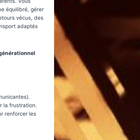
arents. Vous
e équilibré, gérer
retours vécus, des
ansport adaptés
générationnel
.
municantes).
 la frustration.
 renforcer les