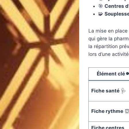
🎯
Centres d’
🧩
Soupless
La mise en place d
qui gère la pharm
la répartition pré
lors d’une activit
Élément clé 
Fiche santé
🩺
Fiche rythme
Fiche centres