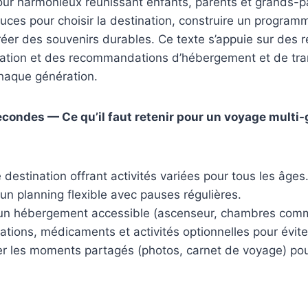
our harmonieux réunissant enfants, parents et grands-p
uces pour choisir la destination, construire un programm
réer des souvenirs durables. Ce texte s’appuie sur des 
sation et des recommandations d’hébergement et de tr
haque génération.
ondes — Ce qu’il faut retenir pour un voyage multi-
 destination offrant activités variées pour tous les âges
un planning flexible avec pauses régulières.
r un hébergement accessible (ascenseur, chambres com
lations, médicaments et activités optionnelles pour éviter
 les moments partagés (photos, carnet de voyage) pour