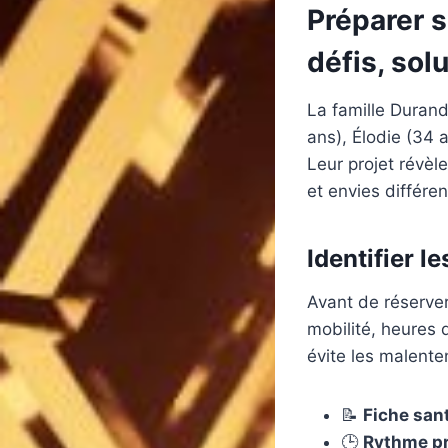
Préparer s
défis, sol
La famille Durand 
ans), Élodie (34 
Leur projet révèl
et envies différe
Identifier l
Avant de réserver
mobilité, heures 
évite les malent
📝
Fiche sant
🕒
Rythme pr