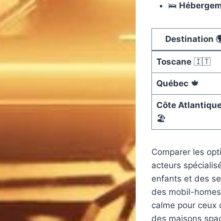
🛌
Hébergem
Destination 
Toscane
🇮🇹
Québec
🍁
Côte Atlantiqu
🏖️
Comparer les opt
acteurs spécialis
enfants et des s
des mobil-homes 
calme pour ceux q
des maisons spaci