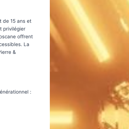
t de 15 ans et
privilégier
Toscane offrent
cessibles. La
ierre &
générationnel :