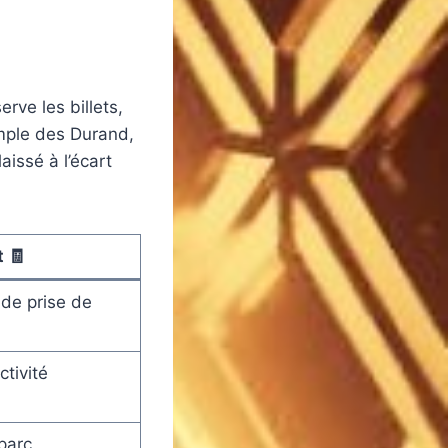
rve les billets,
emple des Durand,
laissé à l’écart
 🧾
 de prise de
ctivité
parc