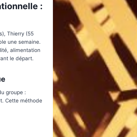
tionnelle :
s), Thierry (55
mble une semaine.
ité, alimentation
ant le départ.
ue
du groupe :
rêt. Cette méthode