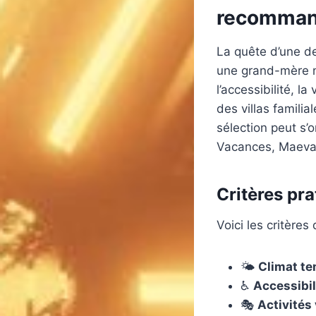
recomma
La quête d’une de
une grand-mère no
l’accessibilité, l
des villas famili
sélection peut s’
Vacances, Maeva)
Critères pra
Voici les critères
🌤️
Climat t
♿
Accessibil
🎭
Activités