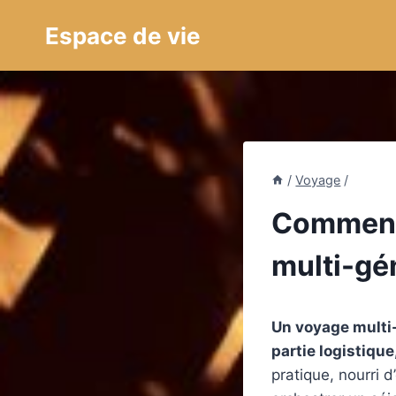
Aller
Espace de vie
au
contenu
/
Voyage
/
Comment 
multi-gé
Un voyage multi-
partie logistique
pratique, nourri 