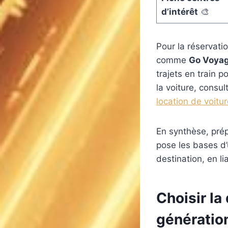
d’intérêt
🎨
Pour la réservati
comme
Go Voya
trajets en train p
la voiture, consul
location de voitu
En synthèse, prép
pose les bases d’
destination, en lia
Choisir la
génération