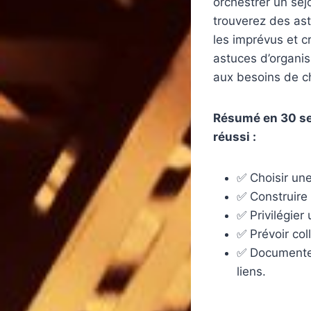
orchestrer un séj
trouverez des ast
les imprévus et c
astuces d’organi
aux besoins de c
Résumé en 30 sec
réussi :
✅ Choisir une
✅ Construire 
✅ Privilégie
✅ Prévoir col
✅ Documenter
liens.