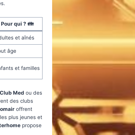
s.
Pour qui ? 👪
ultes et aînés
out âge
fants et familles
Club Med
ou des
ent des clubs
omair
offrent
es plus jeunes et
nterhome
propose