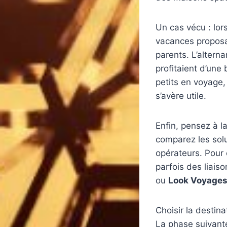
Un cas vécu : lors
vacances proposan
parents. L’altern
profitaient d’une
petits en voyage
s’avère utile.
Enfin, pensez à la 
comparez les sol
opérateurs. Pour 
parfois des liai
ou
Look Voyage
Choisir la destinat
La phase suivante 