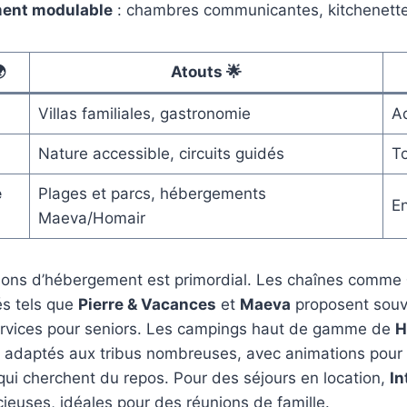
ent modulable
: chambres communicantes, kitchenette

Atouts 🌟
Villas familiales, gastronomie
Ad
Nature accessible, circuits guidés
T
e
Plages et parcs, hébergements
En
Maeva/Homair
ions d’hébergement est primordial. Les chaînes comme
és tels que
Pierre & Vacances
et
Maeva
proposent souv
ervices pour seniors. Les campings haut de gamme de
H
adaptés aux tribus nombreuses, avec animations pour l
ui cherchent du repos. Pour des séjours en location,
I
euses, idéales pour des réunions de famille.