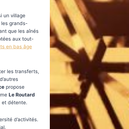
i un village
 les grands-
ant que les aînés
ptées aux tout-
ts en bas âge
ter les transferts,
d’autres
ce
propose
omme
Le Routard
e et détente.
ersité d’activités.
al.