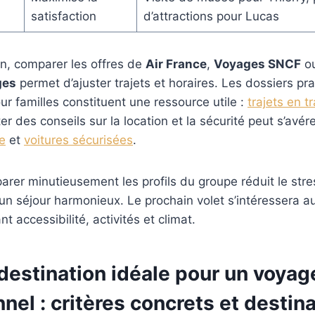
satisfaction
d’attractions pour Lucas
on, comparer les offres de
Air France
,
Voyages SNCF
ou
ges
permet d’ajuster trajets et horaires. Les dossiers pra
our familles constituent une ressource utile :
trajets en t
ter des conseils sur la location et la sécurité peut s’avér
re
et
voitures sécurisées
.
arer minutieusement les profils du groupe réduit le stres
un séjour harmonieux. Le prochain volet s’intéressera au
nt accessibilité, activités et climat.
 destination idéale pour un voyag
nel : critères concrets et destin