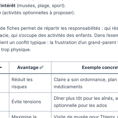
intérêt
(musées, plage, sport).
e
(activités optionnelles à proposer).
e fiches permet de répartir les responsabilités : qui rése
acie, qui s’occupe des activités des enfants. Dans l’ex
vient un conflit typique : la frustration d’un grand-parent 
é trop physique.

Avantage ✅
Exemple concret
Réduit les
Claire a son ordonnance, plan
risques
médicaments
Dîner plus tôt pour les aînés, a
⏰
Évite tensions
optionnelle pour les ados
Maximise la
Visite de musée pour Thierry, 