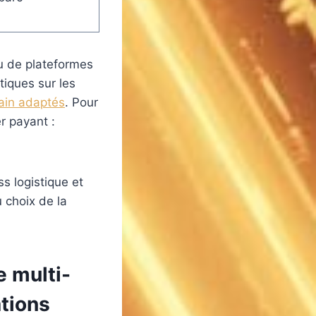
 de plateformes
tiques sur les
rain adaptés
. Pour
er payant :
s logistique et
 choix de la
e multi-
ations