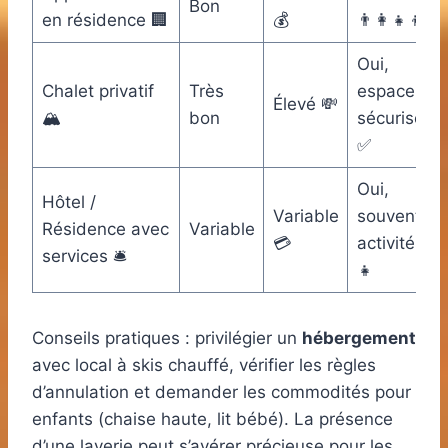
Bon
en résidence 🏢
💰
👨‍👩‍👧‍👦
Oui,
Chalet privatif
Très
espace
Élevé 💸
🏔️
bon
sécurisé
✅
Oui,
Hôtel /
Variable
souvent
Résidence avec
Variable
💳
activités
services 🛎️
👧
Conseils pratiques : privilégier un
hébergement
avec local à skis chauffé, vérifier les règles
d’annulation et demander les commodités pour
enfants (chaise haute, lit bébé). La présence
d’une laverie peut s’avérer précieuse pour les