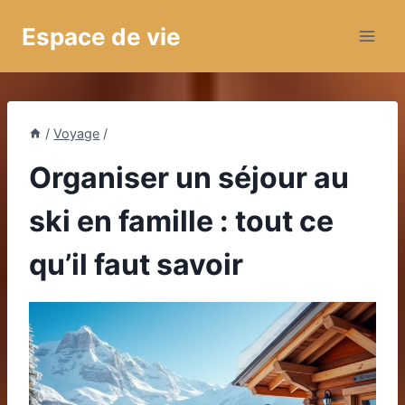
Aller
Espace de vie
au
contenu
/
Voyage
/
Organiser un séjour au
ski en famille : tout ce
qu’il faut savoir