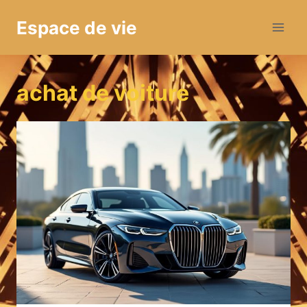
Aller
Espace de vie
au
contenu
achat de voiture