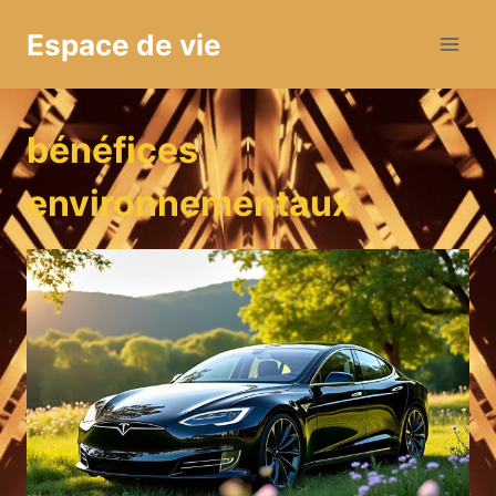
Aller
Espace de vie
au
contenu
bénéfices
environnementaux