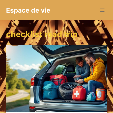
Aller
Espace de vie
au
contenu
checklist road trip