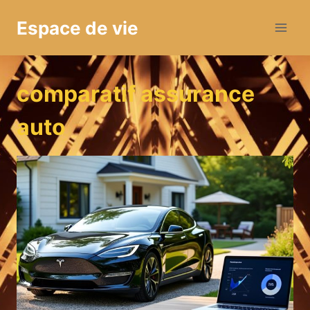
Aller
Espace de vie
au
contenu
comparatif assurance
auto