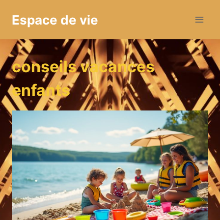
Aller
Espace de vie
au
contenu
conseils vacances
enfants