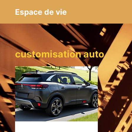
Aller
Espace de vie
au
contenu
customisation auto