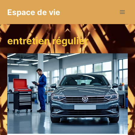
Aller
Espace de vie
au
contenu
entretien régulier