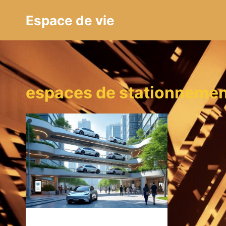
Aller
Espace de vie
au
contenu
espaces de stationnemen