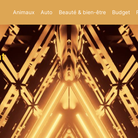
Animaux
Auto
Beauté & bien-être
Budget
t