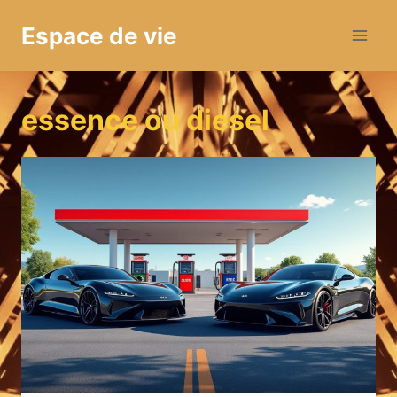
Aller
Espace de vie
au
contenu
essence ou diesel