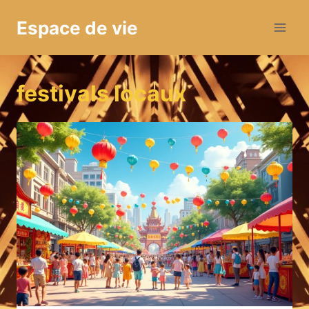
Aller
Espace de vie
au
contenu
festivals locaux