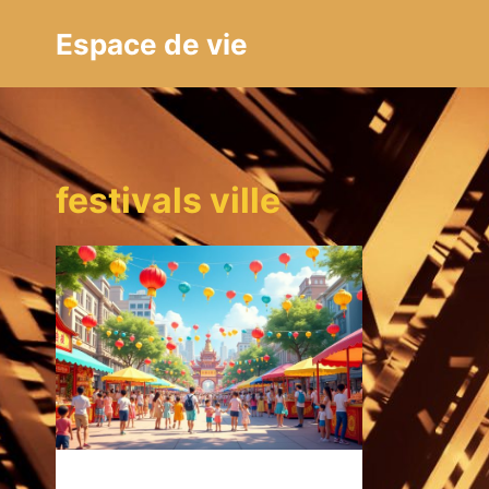
Aller
Espace de vie
au
contenu
festivals ville