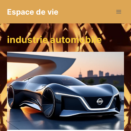
Aller
Espace de vie
au
contenu
industrie automobile