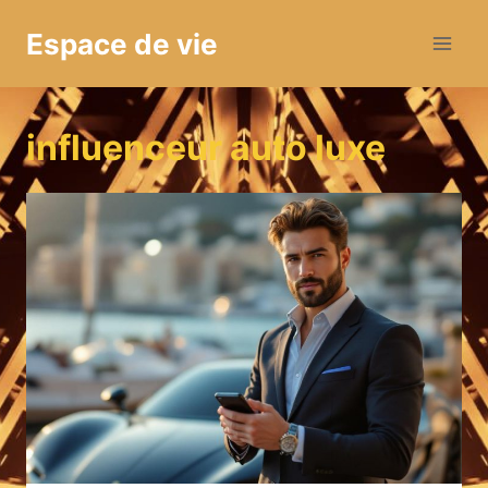
Aller
Espace de vie
au
contenu
influenceur auto luxe