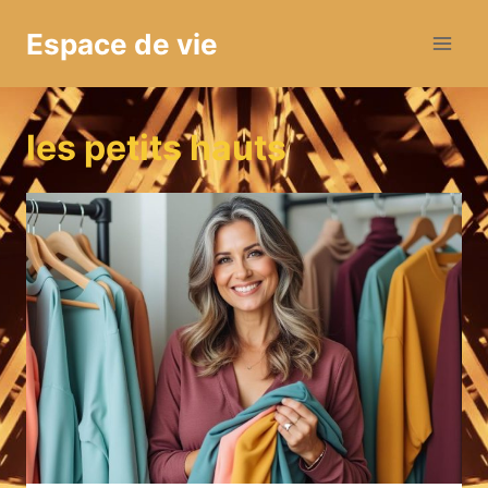
Aller
Espace de vie
au
contenu
les petits hauts