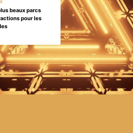
GE
plus beaux parcs
ractions pour les
les