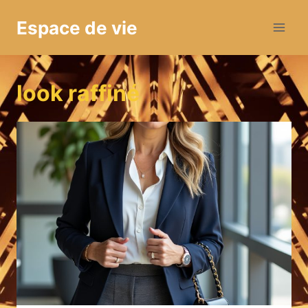
Aller
Espace de vie
au
contenu
look raffiné