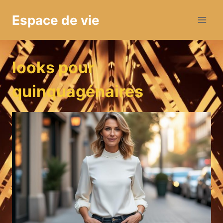
Aller
Espace de vie
au
contenu
looks pour
quinquagénaires