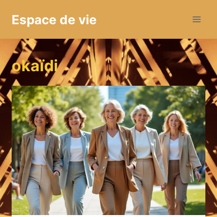
Aller
Espace de vie
au
contenu
okaïdi