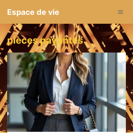
Aller
Espace de vie
au
contenu
pièces payantes