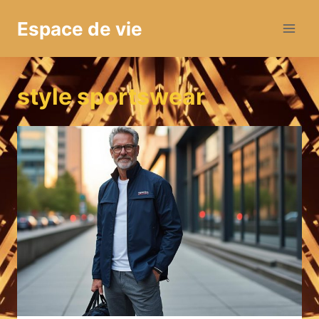
Aller
Espace de vie
au
contenu
style sportswear