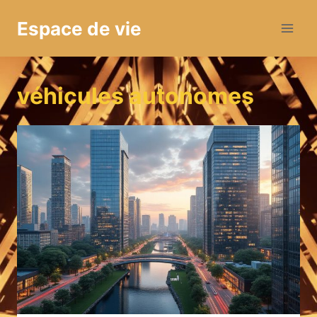
Aller
Espace de vie
au
contenu
véhicules autonomes