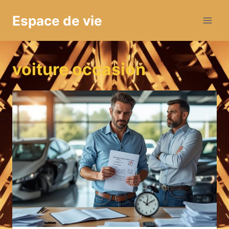
Aller
Espace de vie
au
contenu
voiture occasion