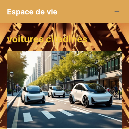
Aller
Espace de vie
au
contenu
voitures citadines