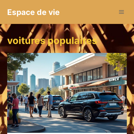
Aller
Espace de vie
au
contenu
voitures populaires