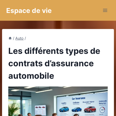
Aller
Espace de vie
au
contenu
/
Auto
/
Les différents types de
contrats d’assurance
automobile