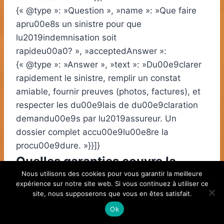
{« @type »: »Question », »name »: »Que faire
apru00e8s un sinistre pour que
lu2019indemnisation soit
rapideu00a0? », »acceptedAnswer »:
{« @type »: »Answer », »text »: »Du00e9clarer
rapidement le sinistre, remplir un constat
amiable, fournir preuves (photos, factures), et
respecter les du00e9lais de du00e9claration
demandu00e9s par lu2019assureur. Un
dossier complet accu00e9lu00e8re la
procu00e9dure. »}}]}
Quelles garanties couvre la
Nous utilisons des cookies pour vous garantir la meilleure
responsabilité civile ?
expérience sur notre site web. Si vous continuez à utiliser ce
site, nous supposerons que vous en êtes satisfait.
La responsabilité civile couvre les dommages
Ok
causés à des tiers, qu’ils soient corporels ou