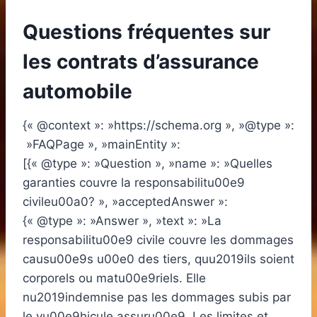
Questions fréquentes sur
les contrats d’assurance
automobile
{« @context »: »https://schema.org », »@type »:
»FAQPage », »mainEntity »:
[{« @type »: »Question », »name »: »Quelles
garanties couvre la responsabilitu00e9
civileu00a0? », »acceptedAnswer »:
{« @type »: »Answer », »text »: »La
responsabilitu00e9 civile couvre les dommages
causu00e9s u00e0 des tiers, quu2019ils soient
corporels ou matu00e9riels. Elle
nu2019indemnise pas les dommages subis par
le vu00e9hicule assuru00e9. Les limites et