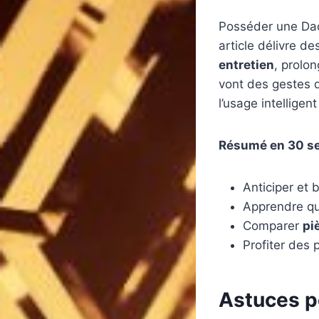
Posséder une Dac
article délivre de
entretien
, prolo
vont des gestes q
l’usage intellige
Résumé en 30 sec
Anticiper et b
Apprendre que
Comparer
pi
Profiter des 
Astuces po