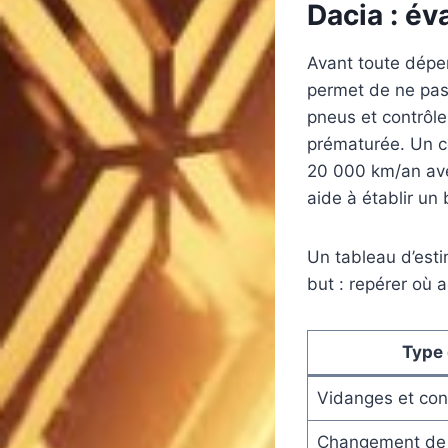
Dacia : év
Avant toute dépen
permet de ne pas 
pneus et contrôle
prématurée. Un c
20 000 km/an avec
aide à établir un
Un tableau d’esti
but : repérer où a
Type 
Vidanges et cont
Changement de 