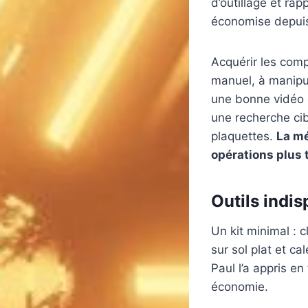
d’outillage et ra
économise depuis
Acquérir les comp
manuel, à manipule
une bonne vidéo g
une recherche ci
plaquettes.
La mé
opérations plus
Outils indis
Un kit minimal : c
sur sol plat et c
Paul l’a appris e
économie.