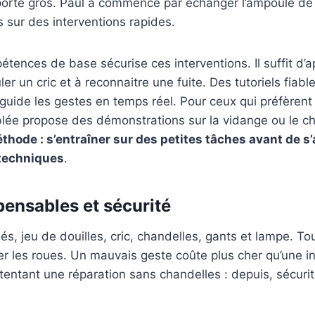
pporte gros. Paul a commencé par échanger l’ampoule de
 sur des interventions rapides.
étences de base sécurise ces interventions. Il suffit d’ap
r un cric et à reconnaitre une fuite. Des tutoriels fiable
uide les gestes en temps réel. Pour ceux qui préfèrent 
blée propose des démonstrations sur la vidange ou le 
thode : s’entraîner sur des petites tâches avant de s
 techniques
.
pensables et sécurité
lés, jeu de douilles, cric, chandelles, gants et lampe. Tou
aler les roues. Un mauvais geste coûte plus cher qu’une i
n tentant une réparation sans chandelles : depuis, sécuri