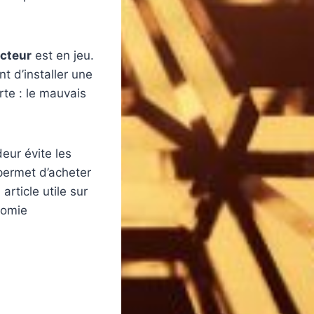
ucteur
est en jeu.
t d’installer une
rte : le mauvais
deur évite les
permet d’acheter
rticle utile sur
nomie