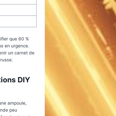
ifier que 60 %
us en urgence.
 tenir un carnet de
 russe.
tions DIY
 une ampoule,
mande peu