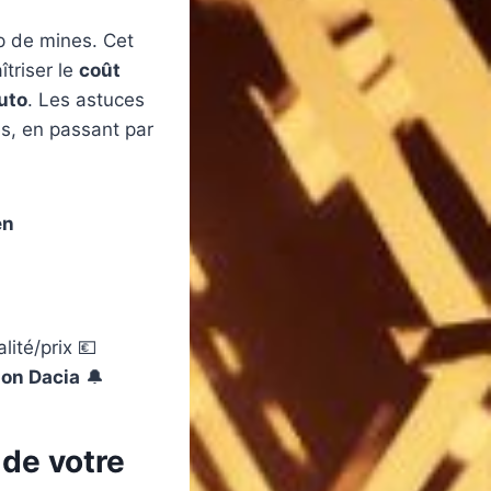
p de mines. Cet
îtriser le
coût
uto
. Les astuces
es, en passant par
en
lité/prix 💶
ion Dacia
🔔
 de votre