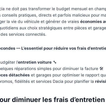
ia ne doit pas transformer le budget mensuel en cham
s conseils pratiques, directs et parfois malicieux pour ma
nger la vie du véhicule et générer de vraies
économies a
uotidiens aux choix stratégiques entre pièces et garag
nt des services connectés.
ondes — L’essentiel pour réduire vos frais d’entreti
udgéter l’
entretien voiture
🔧
lques réparations simples pour diminuer la facture 🛠️
èces détachées
et garages pour optimiser le rapport qua
promos, fidélités et services Dacia pour planifier la
révis
ur diminuer les frais d’entretien