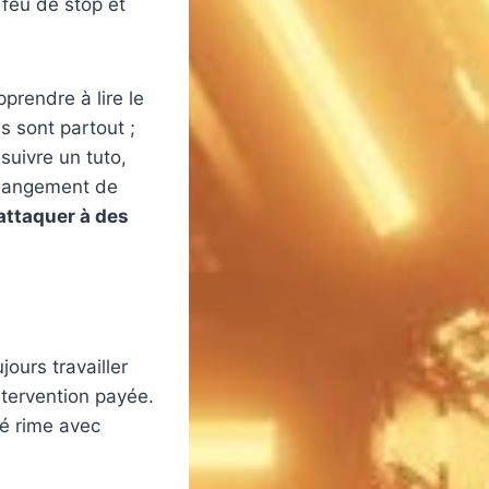
 feu de stop et
prendre à lire le
s sont partout ;
suivre un tuto,
changement de
’attaquer à des
jours travailler
ntervention payée.
té rime avec