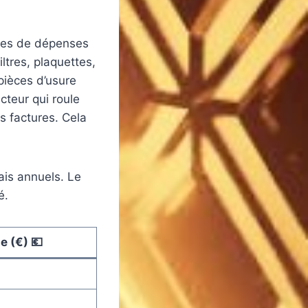
ories de dépenses
ltres, plaquettes,
pièces d’usure
teur qui roule
s factures. Cela
ais annuels. Le
é.
e (€) 💶