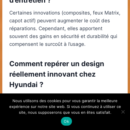
d’entretien ?
Certaines innovations (composites, feux Matrix,
capot actif) peuvent augmenter le coût des
réparations. Cependant, elles apportent
souvent des gains en sécurité et durabilité qui
compensent le surcoût à l’usage.
Comment repérer un design
réellement innovant chez
Hyundai ?
Cherchez la cohérence entre esthétique et
Nous utilisons des cookies pour vous garantir la meilleure
fonction : intégration des capteurs, optimisation
expérience sur notre site web. Si vous continuez à utiliser ce
site, nous supposerons que vous en êtes satisfait.
des flux d’air, choix de matériaux et
personnalisation. Les concept cars et les
Ok
annonces de la marque indiquent la direction