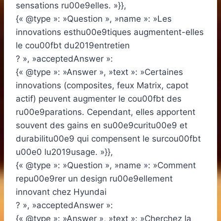
sensations ru00e9elles. »}},
{« @type »: »Question », »name »: »Les
innovations esthu00e9tiques augmentent-elles
le cou00fbt du2019entretien
? », »acceptedAnswer »:
{« @type »: »Answer », »text »: »Certaines
innovations (composites, feux Matrix, capot
actif) peuvent augmenter le cou00fbt des
ru00e9parations. Cependant, elles apportent
souvent des gains en su00e9curitu00e9 et
durabilitu00e9 qui compensent le surcou00fbt
u00e0 lu2019usage. »}},
{« @type »: »Question », »name »: »Comment
repu00e9rer un design ru00e9ellement
innovant chez Hyundai
? », »acceptedAnswer »:
{« @type »: »Answer », »text »: »Cherchez la