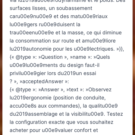
via lu2019au00e9rodynamisme et le poids. Des
surfaces lisses, un soubassement
caru00e9nu00e9 et des matu00e9riaux
lu00e9gers ru00e9duisent la
trau00eenu00e9e et la masse, ce qui diminue
la consommation sur route et amu00e9liore
lu2019autonomie pour les u00e9lectriques. »}},
{« @type »: »Question », »name »: »Quels
u00e9lu00e9ments du design faut-il
privilu00e9gier lors du2019un essai
? », »acceptedAnswer »:
{« @type »: »Answer », »text »: »Observez
lu2019ergonomie (position de conduite,
accu00e8s aux commandes), la qualitu00e9
du2019assemblage et la visibilitu00e9. Testez
la configuration exacte que vous souhaitez
acheter pour u00e9valuer confort et