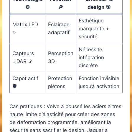
⚙️
🔎
design 🎯
Esthétique
Matrix LED
Éclairage
marquante +
✨
adaptatif
sécurité
Nécessite
Capteurs
Perception
intégration
LIDAR 📡
3D
discrète
Capot actif
Protection
Fonction invisible
🛡️
piétons
jusqu’à activation
Cas pratiques : Volvo a poussé les aciers à très
haute limite d’élasticité pour créer des zones
de déformation programmée, améliorant la
sécurité sans sacrifier le design. Jaguar a