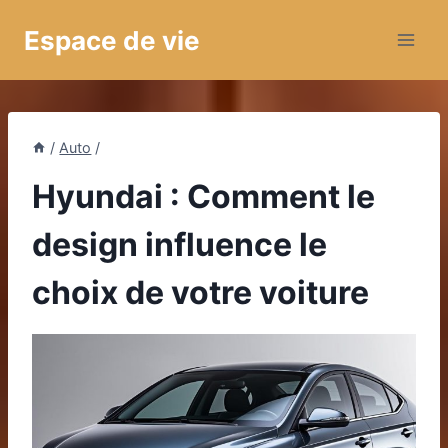
Aller
Espace de vie
au
contenu
/
Auto
/
Hyundai : Comment le
design influence le
choix de votre voiture