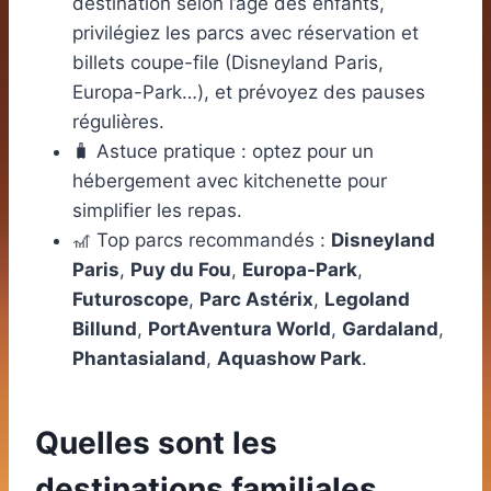
destination selon l’âge des enfants,
privilégiez les parcs avec réservation et
billets coupe-file (Disneyland Paris,
Europa-Park…), et prévoyez des pauses
régulières.
🧳 Astuce pratique : optez pour un
hébergement avec kitchenette pour
simplifier les repas.
🎢 Top parcs recommandés :
Disneyland
Paris
,
Puy du Fou
,
Europa-Park
,
Futuroscope
,
Parc Astérix
,
Legoland
Billund
,
PortAventura World
,
Gardaland
,
Phantasialand
,
Aquashow Park
.
Quelles sont les
destinations familiales