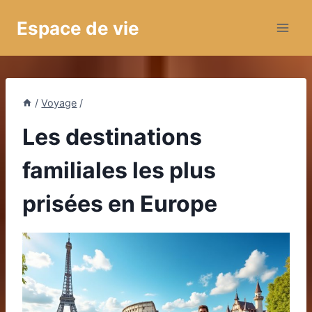
Aller
Espace de vie
au
contenu
/
Voyage
/
Les destinations
familiales les plus
prisées en Europe