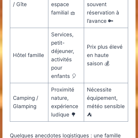
/ Gîte
espace
souvent
familial 🧺
réservation à
l’avance 🔑
Services,
petit-
Prix plus élevé
déjeuner,
Hôtel famille
en haute
activités
saison 💰
pour
enfants 🎈
Proximité
Nécessite
Camping /
nature,
équipement,
Glamping
expérience
météo sensible
ludique 🌳
⛺
Quelques anecdotes logistiques : une famille