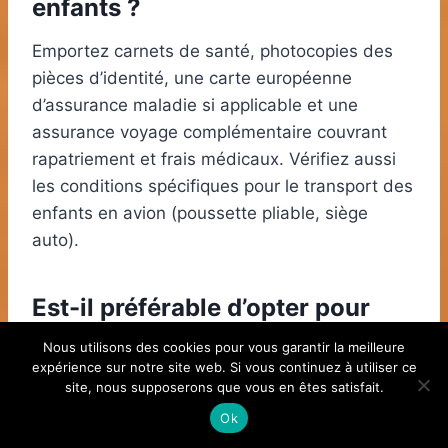
enfants ?
Emportez carnets de santé, photocopies des
pièces d’identité, une carte européenne
d’assurance maladie si applicable et une
assurance voyage complémentaire couvrant
rapatriement et frais médicaux. Vérifiez aussi
les conditions spécifiques pour le transport des
enfants en avion (poussette pliable, siège
auto).
Est-il préférable d’opter pour
une location ou un hôtel ?
Nous utilisons des cookies pour vous garantir la meilleure
expérience sur notre site web. Si vous continuez à utiliser ce
Une location offre autonomie et économies sur
site, nous supposerons que vous en êtes satisfait.
la restauration, idéale pour les longs séjours ou
Ok
familles nombreuses. L’hôtel apporte confort,