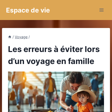
Aller
Espace de vie
au
contenu
/
Voyage
/
Les erreurs à éviter lors
d’un voyage en famille