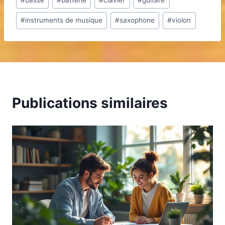
de
#
instruments de musique
#
saxophone
#
violon
la
publication :
Publications similaires