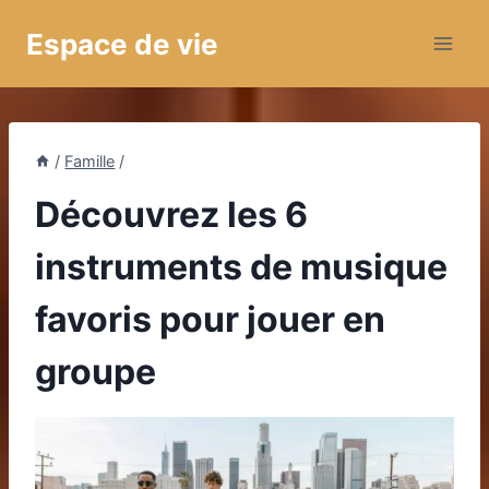
Aller
Espace de vie
au
contenu
/
Famille
/
Découvrez les 6
instruments de musique
favoris pour jouer en
groupe