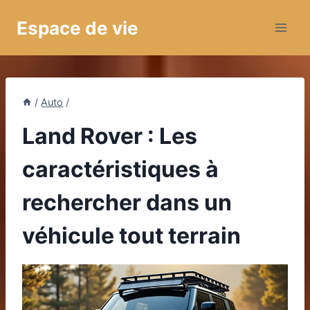
Aller
Espace de vie
au
contenu
/
Auto
/
Land Rover : Les
caractéristiques à
rechercher dans un
véhicule tout terrain