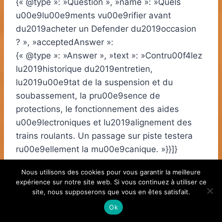
{« @type »: »Question », »name »: »Quels
u00e9lu00e9ments vu00e9rifier avant
du2019acheter un Defender du2019occasion
? », »acceptedAnswer »:
{« @type »: »Answer », »text »: »Contru00f4lez
lu2019historique du2019entretien,
lu2019u00e9tat de la suspension et du
soubassement, la pru00e9sence de
protections, le fonctionnement des aides
u00e9lectroniques et lu2019alignement des
trains roulants. Un passage sur piste testera
ru00e9ellement la mu00e9canique. »}}]}
Nous utilisons des cookies pour vous garantir la meilleure
Quelle différence entre traction
expérience sur notre site web. Si vous continuez à utiliser ce
site, nous supposerons que vous en êtes satisfait.
intégrale et quatre roues
Ok
motrices ?