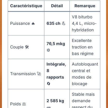
Caractéristique
Détail
Remarque
V8 biturbo
Puissance 🔥
635 ch
💪
4,4 L, micro-
hybridation
Excellente
76,5 mkg
Couple 🛠️
traction en
⚙️
bas régime
Intégrale,
Autobloquant
8
central et
Transmission 🚀
rapports
modes de
🔄
blocage
Stable mais
2 585 kg
demande
Poids ⚖️
🧱
respect du