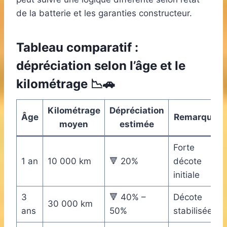
de la batterie et les garanties constructeur.
Tableau comparatif :
dépréciation selon l’âge et le
kilométrage 📉🚗
Kilométrage
Dépréciation
Âge
Remarque
moyen
estimée
Forte
1 an
10 000 km
🔻 20%
décote
initiale
3
🔻 40% –
Décote
30 000 km
ans
50%
stabilisée