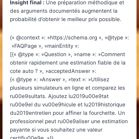
Insight final :
Une préparation méthodique et
des arguments documentés augmentent la
probabilité d’obtenir le meilleur prix possible.
{« @context »: »https://schema.org », »@type »:
»FAQPage », »mainEntity »:
[{« @type »: »Question », »name »: »Comment
obtenir rapidement une estimation fiable de la
cote auto ? », »acceptedAnswer »:
{« @type »: »Answer », »text »: »Utilisez
plusieurs simulateurs en ligne et comparez les
ru00e9sultats. Ajoutez lu2019u00e9tat
ru00e9el du vu00e9hicule et lu2019historique
du2019entretien pour affiner la fourchette. Un
professionnel peut ru00e9aliser une estimation
payante si vous souhaitez une valeur
certifiu00e9e. »}},