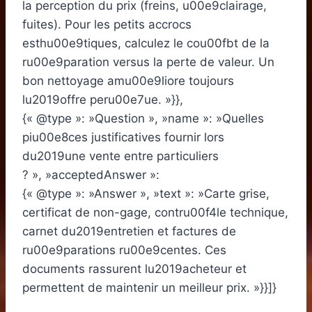
la perception du prix (freins, u00e9clairage,
fuites). Pour les petits accrocs
esthu00e9tiques, calculez le cou00fbt de la
ru00e9paration versus la perte de valeur. Un
bon nettoyage amu00e9liore toujours
lu2019offre peru00e7ue. »}},
{« @type »: »Question », »name »: »Quelles
piu00e8ces justificatives fournir lors
du2019une vente entre particuliers
? », »acceptedAnswer »:
{« @type »: »Answer », »text »: »Carte grise,
certificat de non-gage, contru00f4le technique,
carnet du2019entretien et factures de
ru00e9parations ru00e9centes. Ces
documents rassurent lu2019acheteur et
permettent de maintenir un meilleur prix. »}}]}