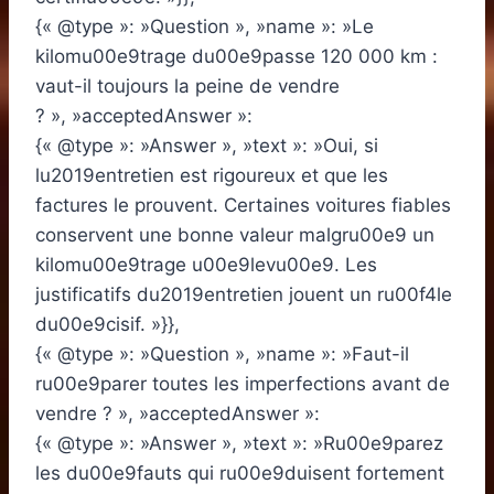
{« @type »: »Question », »name »: »Le
kilomu00e9trage du00e9passe 120 000 km :
vaut-il toujours la peine de vendre
? », »acceptedAnswer »:
{« @type »: »Answer », »text »: »Oui, si
lu2019entretien est rigoureux et que les
factures le prouvent. Certaines voitures fiables
conservent une bonne valeur malgru00e9 un
kilomu00e9trage u00e9levu00e9. Les
justificatifs du2019entretien jouent un ru00f4le
du00e9cisif. »}},
{« @type »: »Question », »name »: »Faut-il
ru00e9parer toutes les imperfections avant de
vendre ? », »acceptedAnswer »:
{« @type »: »Answer », »text »: »Ru00e9parez
les du00e9fauts qui ru00e9duisent fortement