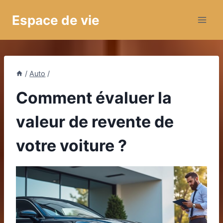
Aller
Espace de vie
au
contenu
/
Auto
/
Comment évaluer la
valeur de revente de
votre voiture ?