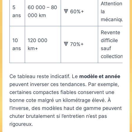
Attention à
5
60 000 – 80
🔻 60%+
la
ans
000 km
mécanique
Revente
10
120 000
difficile
🔻 70%+
ans
km+
sauf
collection
Ce tableau reste indicatif. Le
modèle et année
peuvent inverser ces tendances. Par exemple,
certaines compactes fiables conservent une
bonne cote malgré un kilométrage élevé. À
l’inverse, des modèles haut de gamme peuvent
chuter brutalement si l’entretien n’est pas
rigoureux.