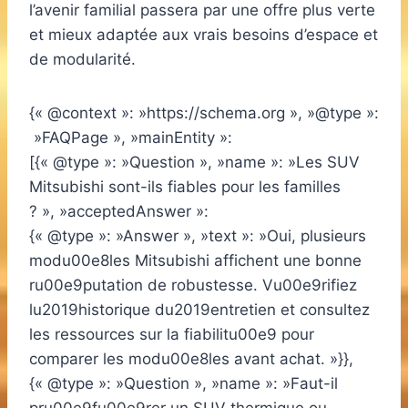
l’avenir familial passera par une offre plus verte
et mieux adaptée aux vrais besoins d’espace et
de modularité.
{« @context »: »https://schema.org », »@type »:
»FAQPage », »mainEntity »:
[{« @type »: »Question », »name »: »Les SUV
Mitsubishi sont-ils fiables pour les familles
? », »acceptedAnswer »:
{« @type »: »Answer », »text »: »Oui, plusieurs
modu00e8les Mitsubishi affichent une bonne
ru00e9putation de robustesse. Vu00e9rifiez
lu2019historique du2019entretien et consultez
les ressources sur la fiabilitu00e9 pour
comparer les modu00e8les avant achat. »}},
{« @type »: »Question », »name »: »Faut-il