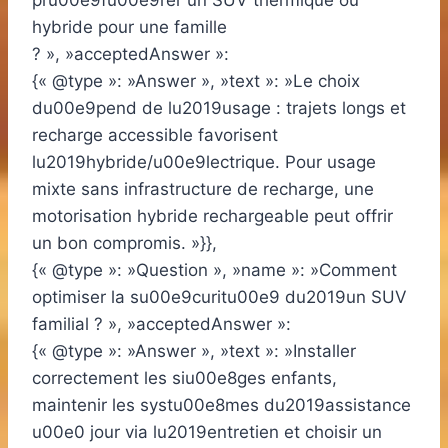
pru00e9fu00e9rer un SUV thermique ou
hybride pour une famille
? », »acceptedAnswer »:
{« @type »: »Answer », »text »: »Le choix
du00e9pend de lu2019usage : trajets longs et
recharge accessible favorisent
lu2019hybride/u00e9lectrique. Pour usage
mixte sans infrastructure de recharge, une
motorisation hybride rechargeable peut offrir
un bon compromis. »}},
{« @type »: »Question », »name »: »Comment
optimiser la su00e9curitu00e9 du2019un SUV
familial ? », »acceptedAnswer »:
{« @type »: »Answer », »text »: »Installer
correctement les siu00e8ges enfants,
maintenir les systu00e8mes du2019assistance
u00e0 jour via lu2019entretien et choisir un