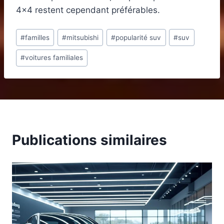
4×4 restent cependant préférables.
Étiquettes
#
familles
#
mitsubishi
#
popularité suv
#
suv
de
#
voitures familiales
la
publication :
Publications similaires