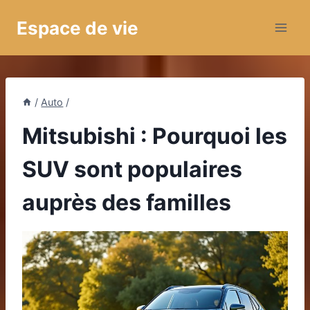
Aller
Espace de vie
au
contenu
/
Auto
/
Mitsubishi : Pourquoi les
SUV sont populaires
auprès des familles