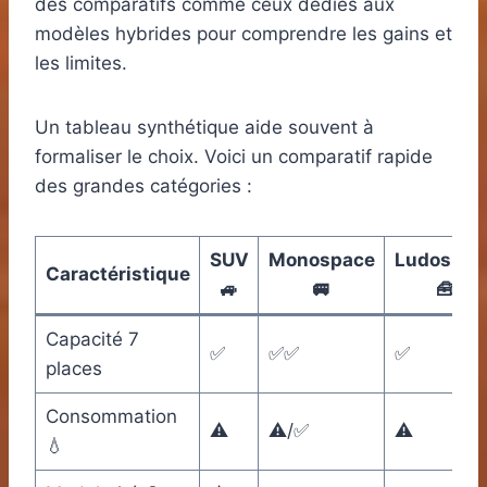
des comparatifs comme ceux dédiés aux
modèles hybrides pour comprendre les gains et
les limites.
Un tableau synthétique aide souvent à
formaliser le choix. Voici un comparatif rapide
des grandes catégories :
SUV
Monospace
Ludospac
Caractéristique
🚙
🚐
🧰
Capacité 7
✅
✅✅
✅
places
Consommation
⚠️
⚠️/✅
⚠️
💧