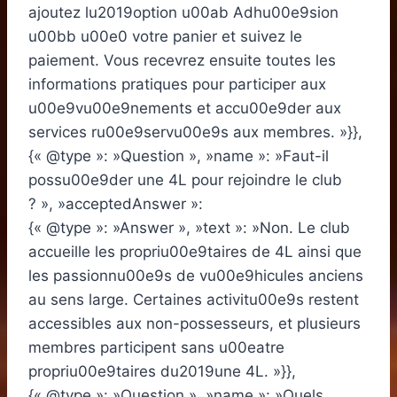
ajoutez lu2019option u00ab Adhu00e9sion
u00bb u00e0 votre panier et suivez le
paiement. Vous recevrez ensuite toutes les
informations pratiques pour participer aux
u00e9vu00e9nements et accu00e9der aux
services ru00e9servu00e9s aux membres. »}},
{« @type »: »Question », »name »: »Faut-il
possu00e9der une 4L pour rejoindre le club
? », »acceptedAnswer »:
{« @type »: »Answer », »text »: »Non. Le club
accueille les propriu00e9taires de 4L ainsi que
les passionnu00e9s de vu00e9hicules anciens
au sens large. Certaines activitu00e9s restent
accessibles aux non-possesseurs, et plusieurs
membres participent sans u00eatre
propriu00e9taires du2019une 4L. »}},
{« @type »: »Question », »name »: »Quels