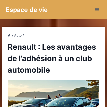
Aller
Espace de vie
au
contenu
/
Auto
/
Renault : Les avantages
de l’adhésion à un club
automobile