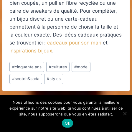
bien coupée, un pull en fibre recyclée ou une
paire de sneakers de qualité. Pour compléter,
un bijou discret ou une carte-cadeau
permettent à la personne de choisir la taille et
la couleur exacte. Des idées cadeaux pratiques
se trouvent ici :
cadeaux pour son mari
et
inspirations bijoux
.
Étiquettes
#
cinquante ans
#
cultures
#
mode
de
#
scotch&soda
#
styles
la
publication :
Nous utilisons des cookies pour vous garantir la meilleure
expérience sur notre site web. Si vous continuez à utiliser ce
site, nous supposerons que vous en êtes satisfait.
Ok
Publications similaires