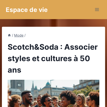
Aller
Espace de vie
au
contenu
/
Mode
/
Scotch&Soda : Associer
styles et cultures à 50
ans