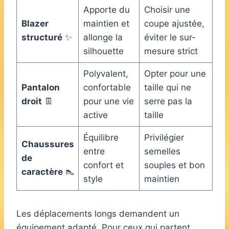
Apporte du
Choisir une
Blazer
maintien et
coupe ajustée,
structuré
✨
allonge la
éviter le sur-
silhouette
mesure strict
Polyvalent,
Opter pour une
Pantalon
confortable
taille qui ne
droit
👖
pour une vie
serre pas la
active
taille
Équilibre
Privilégier
Chaussures
entre
semelles
de
confort et
souples et bon
caractère
👠
style
maintien
Les déplacements longs demandent un
équipement adapté. Pour ceux qui partent