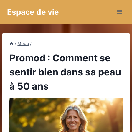
Aller
Espace de vie
au
contenu
/
Mode
/
Promod : Comment se
sentir bien dans sa peau
à 50 ans