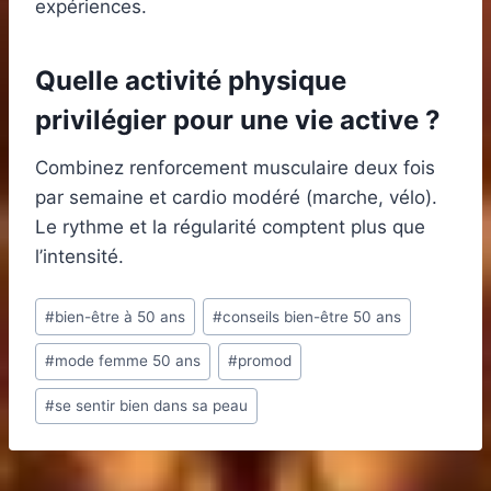
expériences.
Quelle activité physique
privilégier pour une vie active ?
Combinez renforcement musculaire deux fois
par semaine et cardio modéré (marche, vélo).
Le rythme et la régularité comptent plus que
l’intensité.
Étiquettes
#
bien-être à 50 ans
#
conseils bien-être 50 ans
de
#
mode femme 50 ans
#
promod
la
publication :
#
se sentir bien dans sa peau