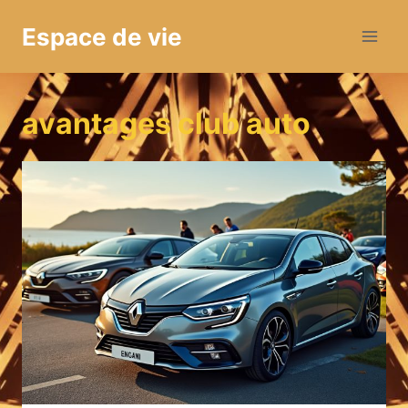
Aller
Espace de vie
au
contenu
avantages club auto