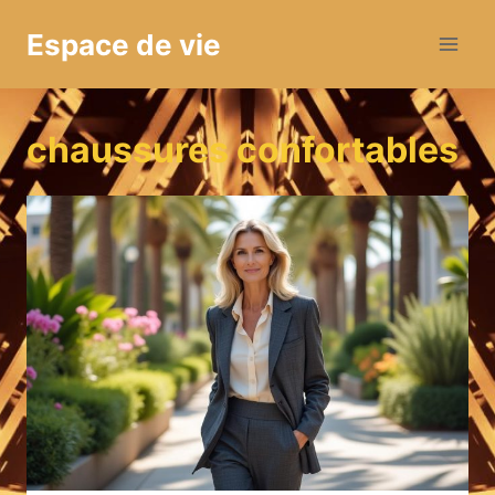
Aller
Espace de vie
au
contenu
chaussures confortables