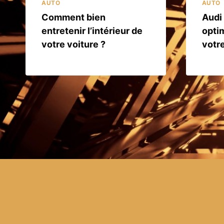
AUTO
AUTO
Comment bien
Audi
entretenir l’intérieur de
optim
votre voiture ?
votre